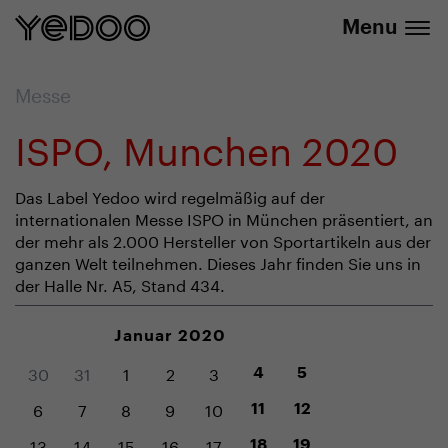
info@yedoo.eu
E-Shop
Menu
Messe
ISPO, Munchen 2020
Das Label Yedoo wird regelmäßig auf der
internationalen Messe ISPO in München präsentiert, an
der mehr als 2.000 Hersteller von Sportartikeln aus der
ganzen Welt teilnehmen. Dieses Jahr finden Sie uns in
der Halle Nr. A5, Stand 434.
Januar 2020
30
31
1
2
3
4
5
6
7
8
9
10
11
12
13
14
15
16
17
18
19