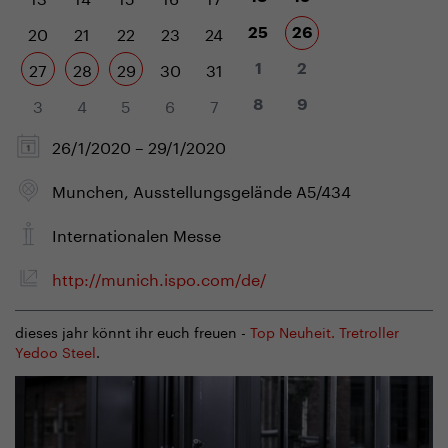
20
21
22
23
24
25
26
27
28
29
30
31
1
2
3
4
5
6
7
8
9
26/1/2020 – 29/1/2020
Munchen, Ausstellungsgelände A5/434
Internationalen Messe
http://munich.ispo.com/de/
dieses jahr könnt ihr euch freuen -
Top Neuheit. Tretroller
Yedoo Steel
.