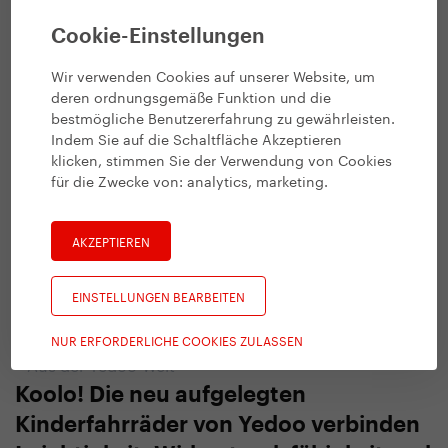
Weihnachtsgeschenktipps für die
Cookie-Einstellungen
ganze Familie
Wir verwenden Cookies auf unserer Website, um
12. 12. 2025 | Redaktion
deren ordnungsgemäße Funktion und die
bestmögliche Benutzererfahrung zu gewährleisten.
Indem Sie auf die Schaltfläche Akzeptieren
klicken, stimmen Sie der Verwendung von Cookies
für die Zwecke von:
analytics, marketing
.
AKZEPTIEREN
EINSTELLUNGEN BEARBEITEN
NUR ERFORDERLICHE COOKIES ZULASSEN
#
Aus der Yedoo-Welt
Koolo! Die neu aufgelegten
Kinderfahrräder von Yedoo verbinden