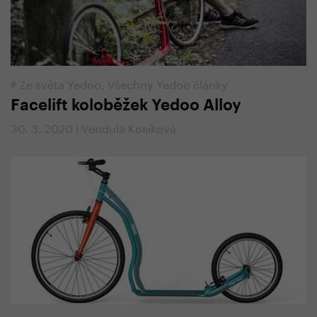
#
Ze světa Yedoo
,
Všechny Yedoo články
Facelift koloběžek Yedoo Alloy
30. 3. 2020 | Vendula Kosíková