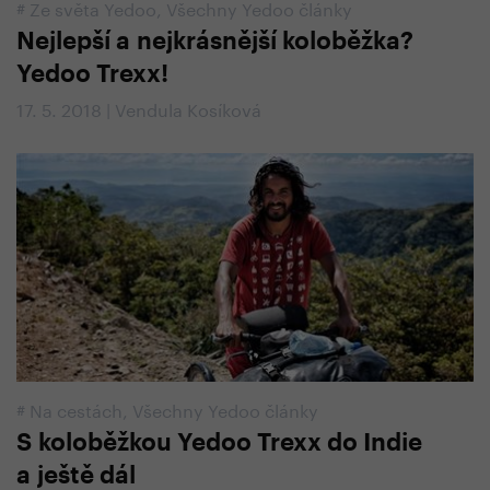
#
Ze světa Yedoo
,
Všechny Yedoo články
Nejlepší a nejkrásnější koloběžka?
Yedoo Trexx!
17. 5. 2018 | Vendula Kosíková
#
Na cestách
,
Všechny Yedoo články
S koloběžkou Yedoo Trexx do Indie
a ještě dál