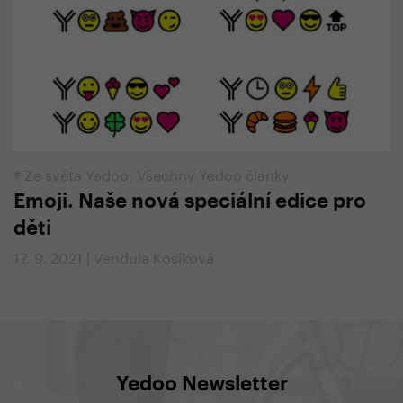
#
Ze světa Yedoo
,
Všechny Yedoo články
Emoji. Naše nová speciální edice pro
děti
17. 9. 2021 | Vendula Kosíková
Yedoo Newsletter