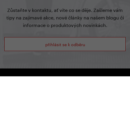
Zůstaňte v kontaktu, ať víte co se děje. Zašleme vám
tipy na zajímavé akce, nové články na našem blogu či
informace o produktových novinkách.
přihlásit se k odběru
Showroom YEDOO
Radlická 80, 150 00 Praha 5
+420 737 279 592
info@yedoo.cz
Po - Pá 8:30 - 16:00
Otevírací doba
Po - Pá 8:30 - 16:00