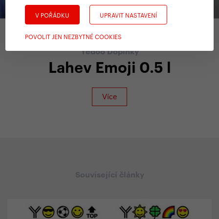
V POŘÁDKU
UPRAVIT NASTAVENÍ
POVOLIT JEN NEZBYTNÉ COOKIES
Yedoo Doplňky
Lahev Emoji 0.5 l
Související články