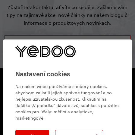
Zůstaňte v kontaktu, ať víte co se děje. Zašleme vám
tipy na zajímavé akce, nové články na našem blogu či
informace o produktových novinkách.
přihlásit se k odběru
Nastavení cookies
Na našem webu používáme soubory cookies,
Showroom YEDOO
abychom zajistili jejich správné fungování a co
Radlická 80, 150 00 Praha 5
+420 737 279 592
nejlepší uživatelskou zkušenost. Kliknutím na
tlačítko „V pořádku“ dáváte svůj souhlas s použitím
info@yedoo.cz
Po - Pá 8:30 - 16:00
cookies pro účely:
měřicí a analytické,
marketingové
.
Otevírací doba
Po - Pá 8:30 - 16:00