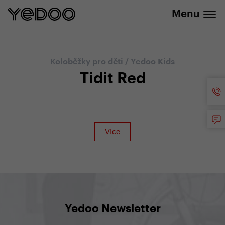
+420 737 279 592
e-shopu
Menu
Koloběžky pro děti
/
Yedoo Kids
Tidit Red
Yedoo Newsletter