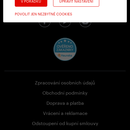
V POŘÁDKU
UPRAVIT NASTAVENÍ
Sledujte nás na sociálních sítích
POVOLIT JEN NEZBYTNÉ COOKIES
Zpracování osobních údajů
Obchodní podmínky
Doprava a platba
Vrácení a reklamace
Odstoupení od kupní smlouvy