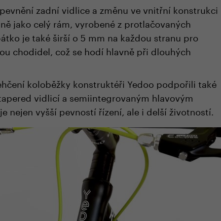
zpevnění zadní vidlice a změnu ve vnitřní konstrukci
ejně jako celý rám, vyrobené z protlačovaných
pátko je také širší o 5 mm na každou stranu pro
ou chodidel, což se hodí hlavně při dlouhých
hčení koloběžky konstruktéři Yedoo podpořili také
tapered vidlicí a semiintegrovaným hlavovým
e nejen vyšší pevností řízení, ale i delší životností.