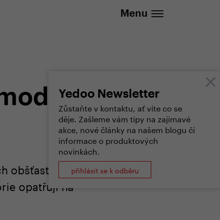
737 279 592 (Po-Pá 8:30 - 16:00)
Menu
 model
Yedoo Newsletter
Zůstaňte v kontaktu, ať víte co se
děje. Zašleme vám tipy na zajímavé
akce, nové články na našem blogu či
informace o produktových
novinkách.
h obšťastňujících
přihlásit se k odběru
rie opatřují na