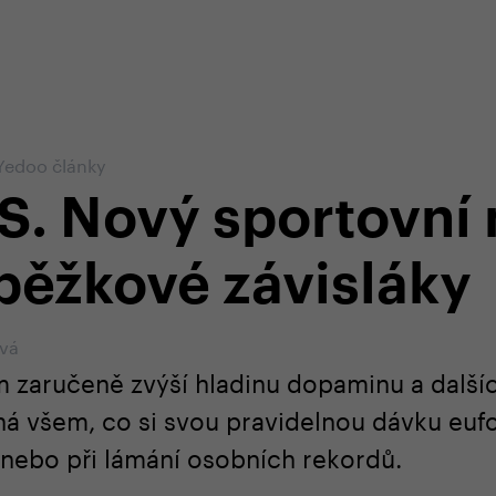
em e-shopu
odborná zákaznická péče
+420 
Yedoo články
S. Nový sportovní
běžkové závisláky
ová
 zaručeně zvýší hladinu dopaminu a dalšíc
ená všem, co si svou pravidelnou dávku eufo
nebo při lámání osobních rekordů.