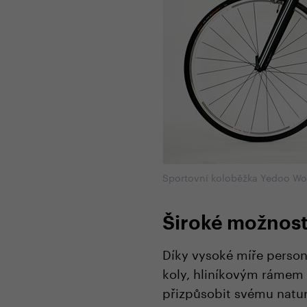
Sportovní koloběžka Yedoo Wo
Široké možnost
Díky vysoké míře persona
koly, hliníkovým rámem 
přizpůsobit svému nature