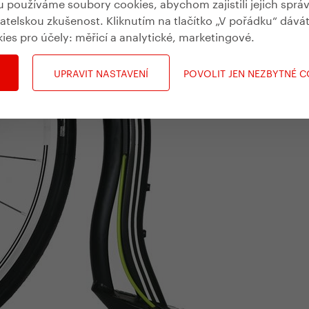
st, ale i dlouhou životnost. Širší dvojité ráfky
používáme soubory cookies, abychom zajistili jejich sprá
vatelskou zkušenost. Kliknutím na tlačítko „V pořádku“ dává
žky do plášťů s vyšším profilem.
kies pro účely:
měřicí a analytické, marketingové
.
 ve svém středu super lehký, 100 mm široký náboj
UPRAVIT NASTAVENÍ
POVOLIT JEN NEZBYTNÉ 