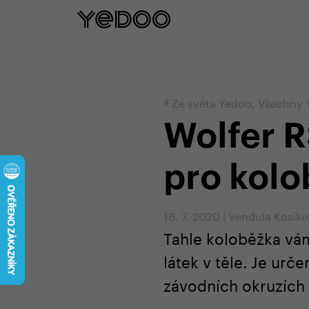
5 let záruka na rám pouze na naš
#
Ze světa Yedoo
,
Všechny 
Wolfer R
pro kolo
16. 7. 2020
|
Vendula Kosík
Tahle koloběžka vám
látek v těle. Je urč
závodních okruzích 