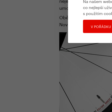
nejen vynikající přilnavo
Na našem webu 
co nejlepší uži
umožňují přezutí kolobě
s použitím coo
Obě 28palcová kola mají
Novatec.
V POŘÁDKU