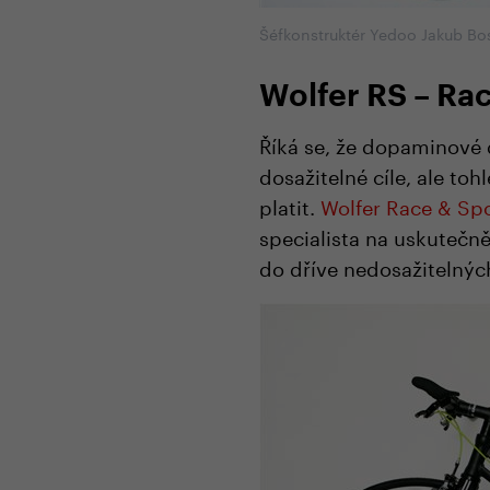
Šéfkonstruktér Yedoo Jakub Bo
Wolfer RS – Ra
Říká se, že dopaminové 
dosažitelné cíle, ale toh
platit.
Wolfer Race & Sp
specialista na uskutečně
do dříve nedosažitelných