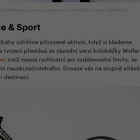
stl představuje novou sportovní koloběžkou Yedoo Wolfer RS
ce & Sport
dráhy udržíme přirozeně aktivní, když si klademe
le tvrzení přestává se závodní verzí koloběžky Wolfer
ort
totiž nezná rychlostní ani vzdálenostní limity. Je
ní neuskutečnitelného. Doveze vás na stupně vítězů
 destinací.