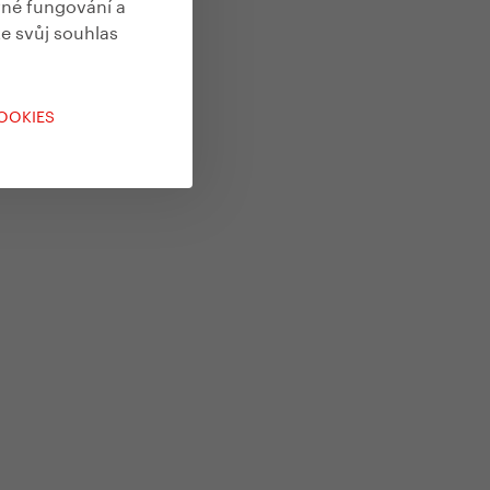
vné fungování a
te svůj souhlas
COOKIES