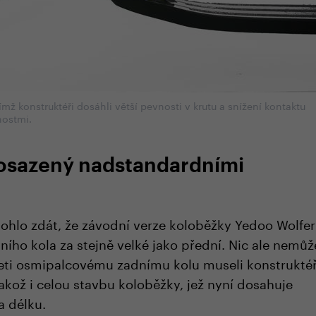
mž konstruktéři dosáhli větší pevnosti v krutu a snížení kontaktu
nostmi.
osazený nadstandardními
ohlo zdát, že závodní verze koloběžky Yedoo Wolfer
ího kola za stejně velké jako přední. Nic ale nemůž
eti osmipalcovému zadnímu kolu museli konstruktéř
akož i celou stavbu koloběžky, jež nyní dosahuje
a délku.