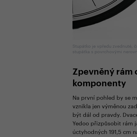
Stupátko je vpředu zvednuté, čí
stupátka s povrchovými nerov
Zpevněný rám 
komponenty
Na první pohled by se m
vznikla jen výměnou zadn
být dál od pravdy. Dvac
Yedoo přizpůsobit rám j
úctyhodných 191,5 cm n