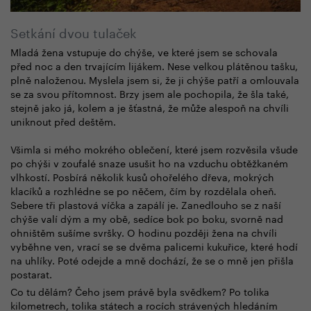
Setkání dvou tulaček
Mladá žena vstupuje do chýše, ve které jsem se schovala
před noc a den trvajícím lijákem. Nese velkou plátěnou tašku,
plně naloženou. Myslela jsem si, že ji chýše patří a omlouvala
se za svou přítomnost. Brzy jsem ale pochopila, že šla také,
stejně jako já, kolem a je šťastná, že může alespoň na chvíli
uniknout před deštěm.
Všimla si mého mokrého oblečení, které jsem rozvěsila všude
po chýši v zoufalé snaze usušit ho na vzduchu obtěžkaném
vlhkostí. Posbírá několik kusů ohořelého dřeva, mokrých
klacíků a rozhlédne se po něčem, čím by rozdělala oheň.
Sebere tři plastová víčka a zapálí je. Zanedlouho se z naší
chýše valí dým a my obě, sedíce bok po boku, svorně nad
ohništěm sušíme svršky. O hodinu později žena na chvíli
vyběhne ven, vrací se se dvěma palicemi kukuřice, které hodí
na uhlíky. Poté odejde a mně dochází, že se o mně jen přišla
postarat.
Co tu dělám? Čeho jsem právě byla svědkem? Po tolika
kilometrech, tolika státech a rocích strávených hledáním