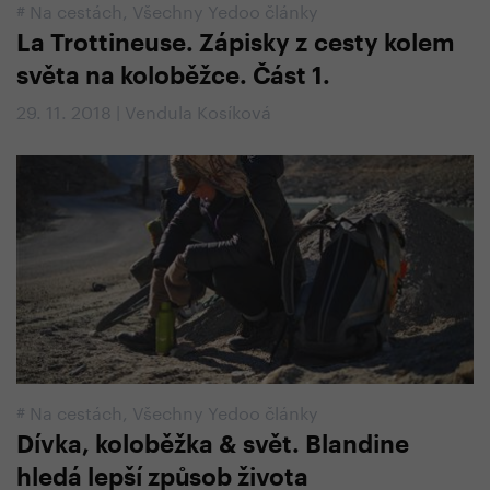
#
Na cestách
,
Všechny Yedoo články
La Trottineuse. Zápisky z cesty kolem
světa na koloběžce. Část 1.
29. 11. 2018 | Vendula Kosíková
#
Na cestách
,
Všechny Yedoo články
Dívka, koloběžka & svět. Blandine
hledá lepší způsob života