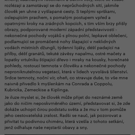
rozlézají a zamotávají se do neprůchodných sítí, jakmile
člověk jen uhne z vyšlapané cesty. S teplými sprškami,
oslepujícím prachem, s pomalým postupem vpřed a
opatrnými kroky na zrádných kopcích, s tím vším brzy přišly
obrazy, podporované moderní západní představivostí -
nekonečné pochody vojáků s plnou polní, lepkavé oblečení,
podlamující se promáčené nohy šlapající v neklidných
vodách místních džunglí, týdenní lijáky, déšť padající na
přilby, déšť granátů, tekuté závěsy napalmu, ostré mačety a
lopatky vrtulníku štípající dřevo i mraky na kousky, horečnaté
pohledy, rostoucí temnota v člověku a nekonečné pochody
neproniknutelnou vegetací, která v lidech vyvolává šílenství.
Srdce temnoty, noční vír, oheň, co stravuje duše, to vše mne
naivně přivedlo k myšlenkám na Conrada a Coppolu,
Kubricka, Zemeckise a Kiplinga.
Je iluze myslet si, že člověk může přijet do neznámé země
jako do ničím neposkvrněného území, představovat si, že zde
dokáže uchopit čirou podstatu světa a že mu v tom pomůže
jeho cestovatelská zralost. Radši se nauč, jak pozorovat a
přivítat tu podivnou chiméru, která vzešla z tohoto setkání,
jenž odhaluje naše nejstarší obavy a sny.