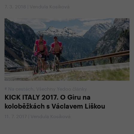
7. 3. 2018 | Vendula Kosíková
#
Na cestách
,
Všechny Yedoo články
KICK ITALY 2017. O Giru na
koloběžkách s Václavem Liškou
11. 7. 2017 | Vendula Kosíková