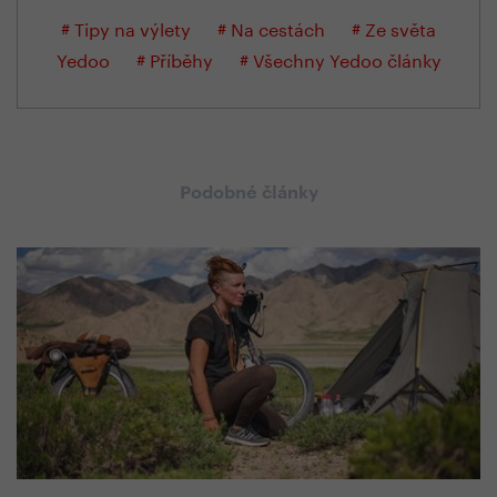
# Tipy na výlety
# Na cestách
# Ze světa
Yedoo
# Příběhy
# Všechny Yedoo články
Podobné články