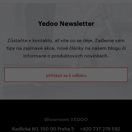
Yedoo Newsletter
Zůstaňte v kontaktu, ať víte co se děje. Zašleme vám
tipy na zajímavé akce, nové články na našem blogu či
informace o produktových novinkách.
přihlásit se k odběru
Showroom YEDOO
Radlická 80, 150 00 Praha 5
+420 737 279 592