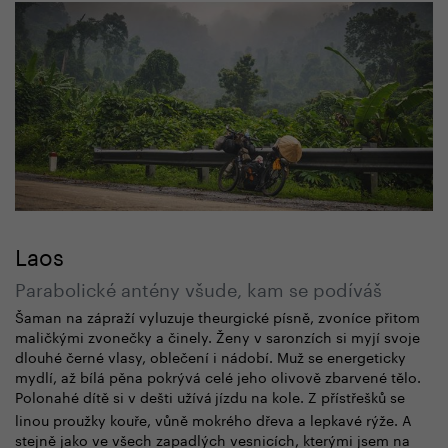
Laos
Parabolické antény všude, kam se podíváš
Šaman na zápraží vyluzuje theurgické písně, zvoníce přitom
maličkými zvonečky a činely. Ženy v saronzích si myjí svoje
dlouhé černé vlasy, oblečení i nádobí. Muž se energeticky
mydlí, až bílá pěna pokrývá celé jeho olivově zbarvené tělo.
Polonahé dítě si v dešti užívá
jízdu na kole. Z přístřešků se
linou proužky kouře, vůně mokrého dřeva a lepkavé rýže. A
stejně jako ve všech zapadlých vesnicích, kterými jsem na