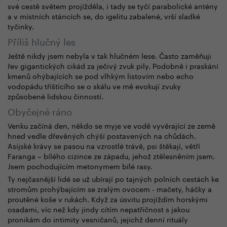
své cestě světem projížděla, i tady se tyčí parabolické antény
a v místních stáncích se, do igelitu zabalené, vrší sladké
tyčinky.
Příliš hlučný les
Ještě nikdy jsem nebyla v tak hlučném lese. Často zaměňuji
řev gigantických cikád za ječivý zvuk pily. Podobně i praskání
kmenů ohýbajících se pod vlhkým listovím nebo echo
vodopádu tříštícího se o skálu ve mě evokují zvuky
způsobené lidskou činností.
Obyčejné ráno
Venku začíná den, někdo se myje ve vodě vyvěrající ze země
hned vedle dřevěných chýší postavených na chůdách.
Asijské krávy se pasou na vzrostlé trávě, psi štěkají, větří
Faranga – bílého cizince ze západu, jehož ztělesněním jsem.
Jsem pochodujícím metonymem bílé rasy.
Ty nejčasnější lidé se už ubírají po tajných polních cestách ke
stromům prohýbajícím se zralým ovocem - mačety, háčky a
proutěné koše v rukách. Když za úsvitu projíždím horskými
osadami, víc než kdy jindy cítím nepatřičnost s jakou
pronikám do intimity vesničanů, jejichž denní rituály