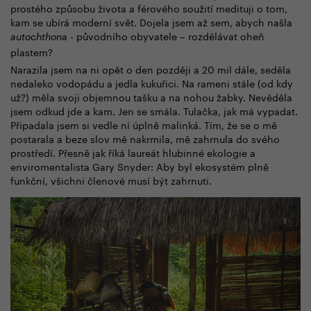
prostého způsobu života a férového soužití medituji o tom,
kam se ubírá moderní svět. Dojela jsem až sem, abych našla
- původního obyvatele – rozdělávat oheň
autochthona
plastem?
Narazila jsem na ni opět o den později a 20 mil dále, seděla
nedaleko vodopádu a jedla kukuřici. Na rameni stále (od kdy
už?) měla svoji objemnou tašku a na nohou žabky. Nevěděla
jsem odkud jde a kam. Jen se smála. Tulačka, jak má vypadat.
Připadala jsem si vedle ní úplně malinká. Tím, že se o mě
postarala a beze slov mě nakrmila, mě zahrnula do svého
prostředí. Přesně jak říká laureát hlubinné ekologie a
enviromentalista Gary Snyder: Aby byl ekosystém plně
funkční, všichni členové musí být zahrnuti.