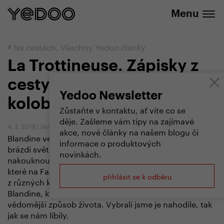
+420 737 279 592
e-shopu
Menu
#
Na cestách
,
Všechny Yedoo články
La Trottineuse. Zápisky z
cesty kolem světa na
Yedoo Newsletter
koloběžce. Část 2.
Zůstaňte v kontaktu, ať víte co se
děje. Zašleme vám tipy na zajímavé
4. 1. 2019
|
Vendula Kosíková
akce, nové články na našem blogu či
Blandine vede jednoduchý život a už třetím rokem
informace o produktových
brázdí svět na koloběžce. Pojďte spolu s námi
novinkách.
nakouknout do Blandininých cestovatelských zápisků,
které na Facebooku už sleduje přes 5 000 lidí
přihlásit se k odběru
z různých končin světa. Jsou nevšední, stejně jako
Blandine, která svým nomádstvím uskutečňuje
vědomější způsob života. Vybrali jsme je nahodile, tak
jak se nám líbily.