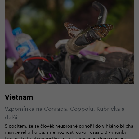
Vietnam
Vzpomínka na Conrada, Coppolu, Kubricka a
další
S pocitem, že se člověk neúprosně ponořil do vlhkého břicha
nasyceného flórou, s nemožností cokoli usušit. S výhonky,
kmeny, kudrnatými rostlinami a obřími listy, které se všude