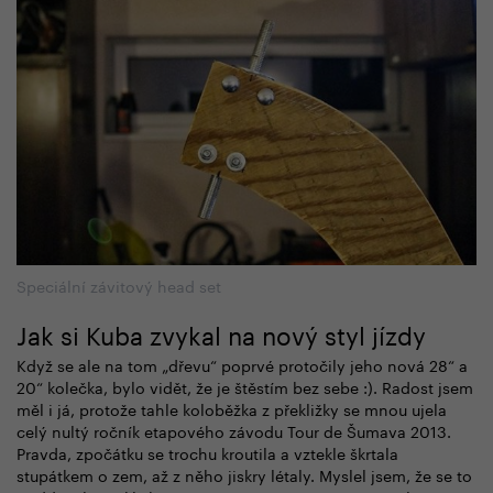
Speciální závitový head set
Jak si Kuba zvykal na nový styl jízdy
Když se ale na tom „dřevu“ poprvé protočily jeho nová 28“ a
20“ kolečka, bylo vidět, že je štěstím bez sebe :). Radost jsem
měl i já, protože tahle koloběžka z překližky se mnou ujela
celý nultý ročník etapového závodu Tour de Šumava 2013.
Pravda, zpočátku se trochu kroutila a vztekle škrtala
stupátkem o zem, až z něho jiskry létaly. Myslel jsem, že se to