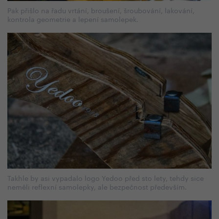
Pak přišlo na řadu vrtání, broušení, šroubování, lakování,
kontrola geometrie a lepení samolepek.
Takhle by asi vypadalo logo Yedoo před sto lety, tehdy sice
neměli reflexní samolepky, ale bezpečnost především.