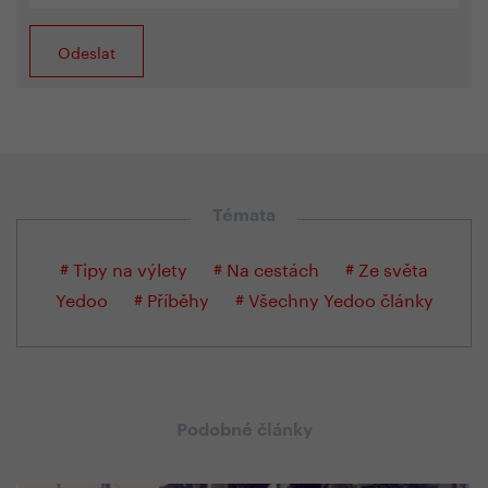
Témata
# Tipy na výlety
# Na cestách
# Ze světa
Yedoo
# Příběhy
# Všechny Yedoo články
Podobné články