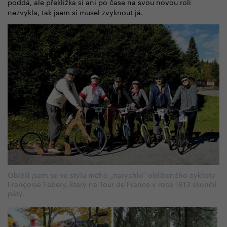
poddá, ale překližka si ani po čase na svou novou roli
nezvykla, tak jsem si musel zvyknout já.
Oblékl jsem se ve stylu mého „narychlo“ oblíbeného cyklisty
Françoise Fabery, který na Tour de France v roce 1913 skončil
pátý.