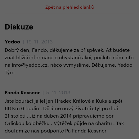
Zpět na přehled článků
Diskuze
| 19. 11. 2013
Yedoo
Dobrý den, Fando, děkujeme za příspěvek. Až budete
znát bližší informace o chystané akci, pošlete nám info
na info@yedoo.cz, něco vymyslíme. Děkujeme. Yedoo
Tým
| 5. 11. 2013
Fanda Kessner
Jste bouráci já jel jen Hradec Králové a Kuks a zpět
66 Km 6 hodin . Děláme nový životní styl pro lidi
21 století . Již na duben 2014 připravujeme por
Orlickou koloběžku . Výtěžek půjde na charitu . Tak
doufám že nás podpoříte Pa Fanda Kessner