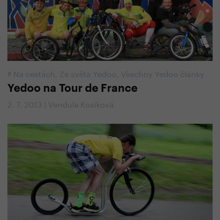
#
Na cestách
,
Ze světa Yedoo
,
Všechny Yedoo články
Yedoo na Tour de France
2. 7. 2013 | Vendula Kosíková