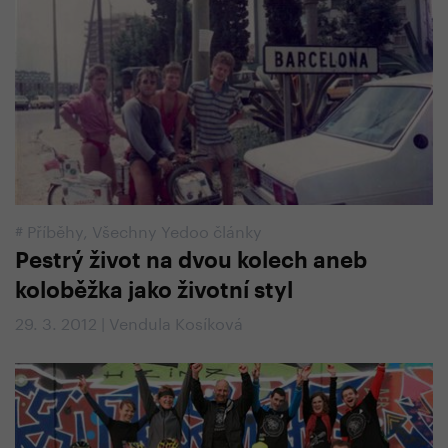
#
Příběhy
,
Všechny Yedoo články
Pestrý život na dvou kolech aneb
koloběžka jako životní styl
29. 3. 2012 | Vendula Kosíková