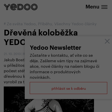
+420 737 279 592
e-shopu
Menu
#
Ze světa Yedoo
,
Příběhy
,
Všechny Yedoo články
Dřevěná koloběžka
YEDOO 1913
Yedoo Newsletter
21. 10. 2013
|
Redakce
Zůstaňte v kontaktu, ať víte co se
Jakub Bostl, hlavní konstruktér značky Yedoo
děje. Zašleme vám tipy na zajímavé
u příležitosti koloběžkového závodu konaného na
akce, nové články na našem blogu či
počest stého výročí Tour de France sestrojil unikátní
informace o produktových
dřevěnou koloběžku. Model, který nazval Yedoo 1913,
novinkách.
vyrobil za tři večery z překližky přepravního vozíku.
přihlásit se k odběru