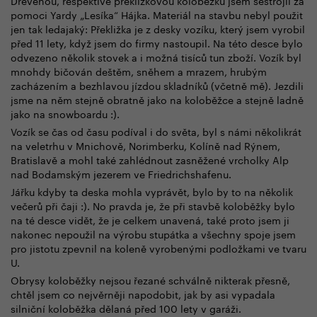
Dřevěnou, respektive překližkovou koloběžku jsem sestrojil za
pomoci Yardy „Lesíka“ Hájka. Materiál na stavbu nebyl použit
jen tak ledajaký: Překližka je z desky vozíku, který jsem vyrobil
před 11 lety, když jsem do firmy nastoupil. Na této desce bylo
odvezeno několik stovek a i možná tisíců tun zboží. Vozík byl
mnohdy bičován deštěm, sněhem a mrazem, hrubým
zacházením a bezhlavou jízdou skladníků (včetně mě). Jezdili
jsme na něm stejně obratně jako na koloběžce a stejně ladně
jako na snowboardu :).
Vozík se čas od času podíval i do světa, byl s námi několikrát
na veletrhu v Mnichově, Norimberku, Kolíně nad Rýnem,
Bratislavě a mohl také zahlédnout zasněžené vrcholky Alp
nad Bodamským jezerem ve Friedrichshafenu.
Jářku kdyby ta deska mohla vyprávět, bylo by to na několik
večerů při čaji :). No pravda je, že při stavbě koloběžky bylo
na té desce vidět, že je celkem unavená, také proto jsem ji
nakonec nepoužil na výrobu stupátka a všechny spoje jsem
pro jistotu zpevnil na koleně vyrobenými podložkami ve tvaru
U.
Obrysy koloběžky nejsou řezané schválně nikterak přesně,
chtěl jsem co nejvěrněji napodobit, jak by asi vypadala
silniční koloběžka dělaná před 100 lety v garáži.