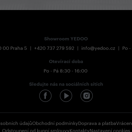
Showroom YEDOO
0 00 Praha 5
|
+420 737 279 592
|
info@yedoo.cz
|
Po -
Otevírací doba
Po - Pá 8:30 - 16:00
Sledujte nás na sociálních sítích
osobních údajů
Obchodní podmínky
Doprava a platba
Vrácen
Odstoupení od kupní smlouvy
Kontakty
Nastavení cookies