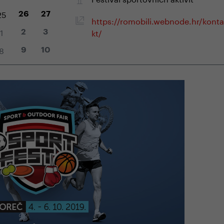
25
26
27
https://romobili.webnode.hr/konta
1
kt/
2
3
8
9
10