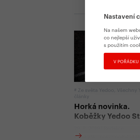
Nastavení 
Na našem webu 
co nejlepší uži
s použitím coo
V POŘÁDKU
#
Ze světa Yedoo
,
Všechny 
články
Horká novinka.
Koběžky Yedoo St
29. 8. 2019 | Redakce
Koloběžky řady Steel si oblíb