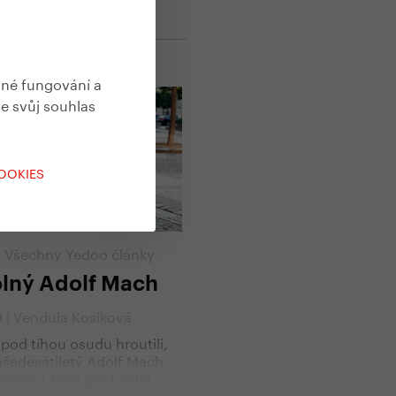
vné fungování a
te svůj souhlas
COOKIES
,
Všechny Yedoo články
lný Adolf Mach
9 | Vendula Kosíková
e pod tíhou osudu hroutili,
iašedesátiletý Adolf Mach
terému život přichystal
těžkou zkoušku. Ani po