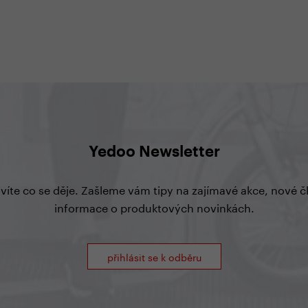
o
ztrátě pr
Přes 800 závodníků z 12 evropských
dí,
manželky
zemí se poslední červencový víkend
ují.
a těžkém
sešlo v Račicích na Evropském
mfort
mu lékař
šampionátu v koloběhu. Barvy
čné geny
pod kolen
Yedoo v tomto mezinárodním klání
mi
ze života.
hájil rekordní počet 16 jezdců. Týmu
se podařilo vybojovat dvě stříbrné
a jednu bronzovou medaili. To není
špatný výsledek, co říkáte?
Yedoo Newsletter
 víte co se děje. Zašleme vám tipy na zajímavé akce, nové 
informace o produktových novinkách.
přihlásit se k odběru