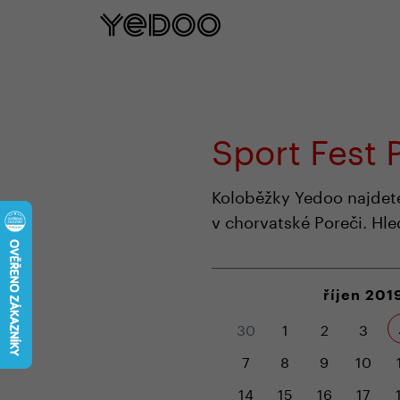
5 let záruka na rám pouze na naš
Sport Fest 
Koloběžky Yedoo najdete i
v chorvatské Poreči. Hle
říjen 201
30
1
2
3
7
8
9
10
14
15
16
17