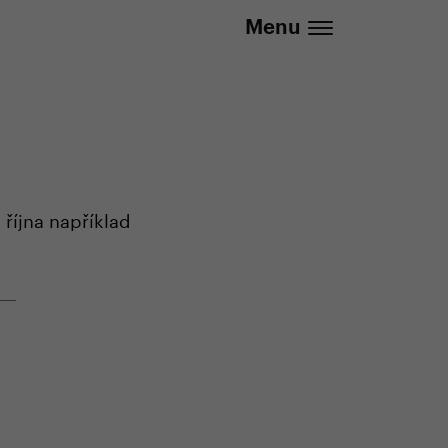
737 279 592 (Po-Pá 8:30 - 16:00)
Menu
 října například