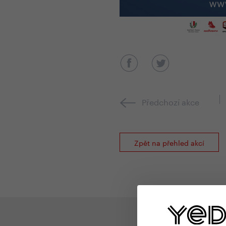
Předchozí akce
Zpět na přehled akcí