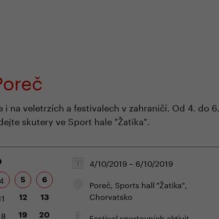
em e-shopu
odborná zákaznická péče
+420 
Poreč
 na veletrzích a festivalech v zahraničí. Od 4. do 6.
dejte skutery ve Sport hale "Žatika".
4/10/2019 – 6/10/2019
9
4
5
6
Poreč, Sports hall "Žatika",
Chorvatsko
11
12
13
18
19
20
Festival sportovních aktivit