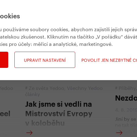
Inspirace
cookies
používáme soubory cookies, abychom zajistili jejich sprá
vatelskou zkušenost. Kliknutím na tlačítko „V pořádku“ dává
kies pro účely:
měřicí a analytické, marketingové
.
UPRAVIT NASTAVENÍ
POVOLIT JEN NEZBYTNÉ 
Yedoo
#
Ze světa Yedoo
,
Všechny Yedoo
#
Příběhy
články
Nezdo
Jak jsme si vedli na
4. 8. 201
eel
Mistrovství Evropy
Jiní by s
v koloběhu
ne tak tř
z Loun, k
íte.
15. 8. 2019 | Vendula Kosíková
nejednu 