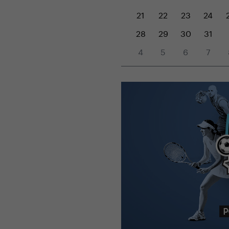
21
22
23
24
28
29
30
31
4
5
6
7