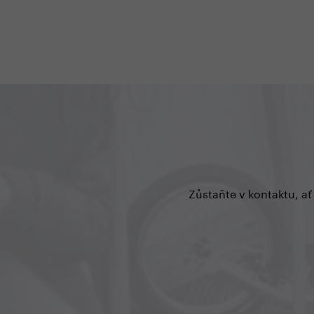
Jsou navržené srdcem a pr
srdcaře, co hodně a rádi jez
přestože na medaile neaspir
Ačkoli jejich doménou je ko
a stabilita, nezapřou spole
s ultralehkými a ultrarychlý
koloběžkami Yedoo Alloy.
Zůstaňte v kontaktu, ať