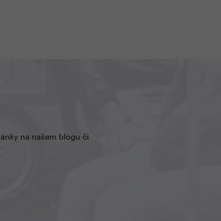
vorozeného syna,
, krachu podnikání
 pracovním úrazu, při němž
i museli amputovat nohu
em, si nestěžuje a těší se
články na našem blogu či