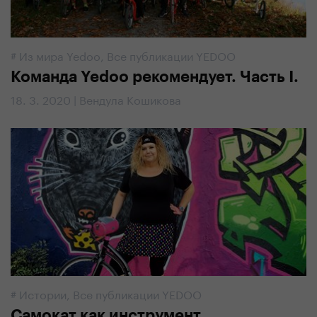
#
Из мира Yedoo
,
Все публикации YEDOO
Команда Yedoo рекомендует. Часть I.
18. 3. 2020 | Вендула Кошикова
#
Истории
,
Все публикации YEDOO
Самокат как инструмент