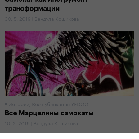
трансформации
30. 5. 2019 | Вендула Кошикова
#
Истории
,
Все публикации YEDOO
Все Марцелины самокаты
10. 2. 2019 | Вендула Кошикова