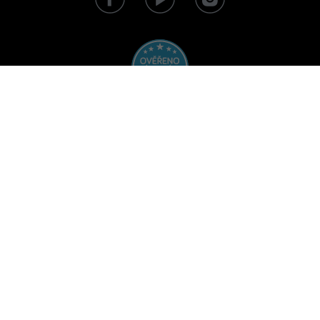
Schutz personenbezogener Daten
Geschäftsbedingungen
Versand und Zahlung
Rücksendungen und Reklamationen
Impressum
Rücktritt vom Kaufvertrag
Kontakte