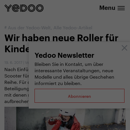
info@yedoo.eu
E-Shop
Menu
#
Aus der Yedoo-Welt
,
Alle Yedoo-Artikel
Wir haben neue Roller für
Kinder
Yedoo Newsletter
19. 6. 2017
|
Vendula Kosíková
Bleiben Sie in Kontakt, um über
Nach Einführung einer neuen Reihe sportlicher
interessante Veranstaltungen, neue
Scooter für Erwachsene sind nun die Kinder an der
Modelle und alles übrige Geschehen
Reihe. Für die haben wir, mit entscheidender
informiert zu bleiben.
Beteiligung der Kinder von Yedoo, Roller entwickelt,
mit denen sie mutig in sommerliche Abenteuer
Abonnieren
aufbrechen können.