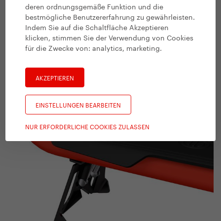
deren ordnungsgemäße Funktion und die
bestmögliche Benutzererfahrung zu gewährleisten.
Für gute Parkmöglichkeiten
Indem Sie auf die Schaltfläche Akzeptieren
klicken, stimmen Sie der Verwendung von Cookies
Der neue originelle Ständer ist vollständig in die
für die Zwecke von:
analytics, marketing
.
Rahmenkonstruktion integriert und in eingeklappter Position
hat er minimale Auswirkungen auf die Fahreigenschaften des
Rollers im Terrain. Im Stehen ist der Roller dagegen deutlich
AKZEPTIEREN
stabiler.
EINSTELLUNGEN BEARBEITEN
NUR ERFORDERLICHE COOKIES ZULASSEN