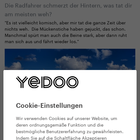
Die Radfahrer schmerzt der Hintern, was tat dir
am meisten weh?
"Es ist vielleicht komisch, aber mir tat die ganze Zeit über
nichts weh. Die Mückenstiche haben gejuckt, das schon.
Manchmal spürt man auch die Beine stark, aber dann ruht
man sich aus und fährt wieder los."
Cookie-Einstellungen
Wir verwenden Cookies auf unserer Website, um
deren ordnungsgemäße Funktion und die
bestmögliche Benutzererfahrung zu gewährleisten.
Indem Sie auf die Schaltfläche Akzeptieren