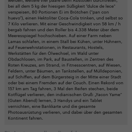
bei all dem 5 kg der hiesigen Süßigkeit "dulce de lece"
verspeisen, 80 Portionen Ei im Brötchen ("pan con
huevo"), einen Hektoliter Coca-Cola trinken, und selbst so
7 Kilo verlieren. Mit einer Geschwindigkeit von 58 km / h
bergab fahren und den Roller bis 4.338 Meter über dem
Meeresspiegel hochschieben. Auf einer Farm neben
Lamas schlafen, in einem Stall bei Kühen, unter Hühnern,
auf Feuerwehrstationen, in Restaurants, Hostels,
Werkstätten für den Ölwechsel, im Wald unter
Obdachlosen, im Park, auf Baustellen, in Zentren des
Roten Kreuzes, am Strand, in Fitnesscentren, auf Wiesen,
Feldern, unter Bäumen, an Tankstellen, auf Mülldeponien,
auf Schiffen, auf dem Bürgersteig in der Mitte einer Stadt
oder bei einem Fremden auf der Couch. Einen Rekord von
157 km am Tag fahren, 3 Mal den Reifen stechen, beide
Kotflügel verlieren, den indianischen Gruß: „Yacon Yame“
(Guten Abend) lernen, 3 Handys und ein Tablet
vernichten, eine Bankkarte und die gesamte
Photoausrüstung verlieren, und dabei über den gesamten
Kontinent fahren.
Die Leute, vor allem die erfahrenen