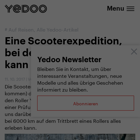
info@yedoo.eu
E-Shop
Menu
#
Auf Reisen
,
Alle Yedoo-Artikel
Eine Scooterexpedition,
bei der man etwas lernen
Yedoo Newsletter
kann
Bleiben Sie in Kontakt, um über
interessante Veranstaltungen, neue
11. 10. 2017
|
Vendula Kosíková
Modelle und alles übrige Geschehen
Die Scooterexpedition „Kam až dojedeme“ (Soweit wir
informiert zu bleiben.
kommen) durch Mittel- und Südamerika hat nicht nur
den Roller Yedoo Trexx, sondern auch alle Teilnehmer
Abonnieren
einer Prüfung unterzogen. Mit Marek Jelínek haben wir
uns darüber unterhalten, was man in 238 Tagen und
bei 6000 km auf dem Trittbrett eines Rollers alles
erleben kann.