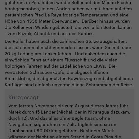
gefahren, in
Peru
haben wir die Roller auf den Machu Picchu
hochgeschoben, in den Anden haben wir mit ihnen auf dem
peruanischen Pfad La Raya frostige Temperaturen und eine
Höhe von 4338 Meter überwunden. Darüber hinaus wurden
die Roller von Winden gebeutelt, die von allen Seiten kamen
- vom Pazifik, Atlantik und aus der Karibik.
Die Roller haben auch die zahlreichen Stürze ausgehalten,
die sich nun mal nicht vermeiden lassen, wenn Sie mit über
20 kg Ladung am Lenker fahren. Und außerdem auch die
einwöchige Fahrt auf einem Flussschiff und die vielen
holprigen Fahrten auf der Ladefläche von LKWs. Die
verrosteten Schraubenköpfe, die abgeschliffenen
Bremsklötze, die abgenutzten Bowdenzüge und abgefallenen
Kotflügel sind einfach unvermeidliche Schrammen der Reise.
Kurzgesagt
Vom letzten November bis zum August dieses Jahres fuhr
Marek durch 15 Länder (Michal, der in Nicaragua dazukam,
durch 12). Und das alles ohne Begleitteam, ohne
Navigation, sogar ohne ein Zelt. Täglich sind sie im
Durchschnitt 80-90 km gefahren. Nachdem Marek
während der Nacht an einem Strand in Costa Rica die