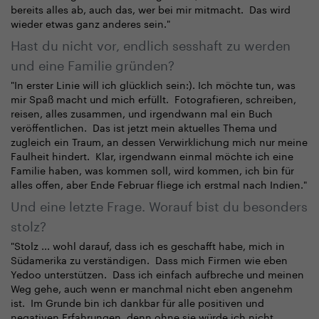
bereits alles ab, auch das, wer bei mir mitmacht. Das wird
wieder etwas ganz anderes sein."
Hast du nicht vor, endlich sesshaft zu werden
und eine Familie gründen?
"In erster Linie will ich glücklich sein:). Ich möchte tun, was
mir Spaß macht und mich erfüllt. Fotografieren, schreiben,
reisen, alles zusammen, und irgendwann mal ein Buch
veröffentlichen. Das ist jetzt mein aktuelles Thema und
zugleich ein Traum, an dessen Verwirklichung mich nur meine
Faulheit hindert. Klar, irgendwann einmal möchte ich eine
Familie haben, was kommen soll, wird kommen, ich bin für
alles offen, aber Ende Februar fliege ich erstmal nach Indien."
Und eine letzte Frage. Worauf bist du besonders
stolz?
"Stolz ... wohl darauf, dass ich es geschafft habe, mich in
Südamerika zu verständigen. Dass mich Firmen wie eben
Yedoo unterstützen. Dass ich einfach aufbreche und meinen
Weg gehe, auch wenn er manchmal nicht eben angenehm
ist. Im Grunde bin ich dankbar für alle positiven und
negativen Erfahrungen, denn ohne sie würde ich nicht