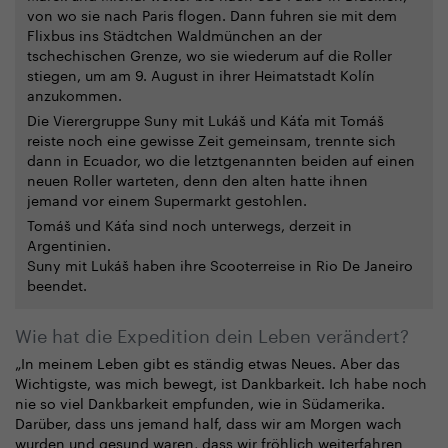
von wo sie nach Paris flogen. Dann fuhren sie mit dem
Flixbus ins Städtchen Waldmünchen an der
tschechischen Grenze, wo sie wiederum auf die Roller
stiegen, um am 9. August in ihrer Heimatstadt Kolín
anzukommen.
Die Vierergruppe Suny mit Lukáš und Káťa mit Tomáš
reiste noch eine gewisse Zeit gemeinsam, trennte sich
dann in Ecuador, wo die letztgenannten beiden auf einen
neuen Roller warteten, denn den alten hatte ihnen
jemand vor einem Supermarkt gestohlen.
Tomáš und Káťa sind noch unterwegs, derzeit in
Argentinien.
Suny mit Lukáš haben ihre Scooterreise in Rio De Janeiro
beendet.
Wie hat die Expedition dein Leben verändert?
„In meinem Leben gibt es ständig etwas Neues. Aber das
Wichtigste, was mich bewegt, ist Dankbarkeit. Ich habe noch
nie so viel Dankbarkeit empfunden, wie in Südamerika.
Darüber, dass uns jemand half, dass wir am Morgen wach
wurden und gesund waren, dass wir fröhlich weiterfahren