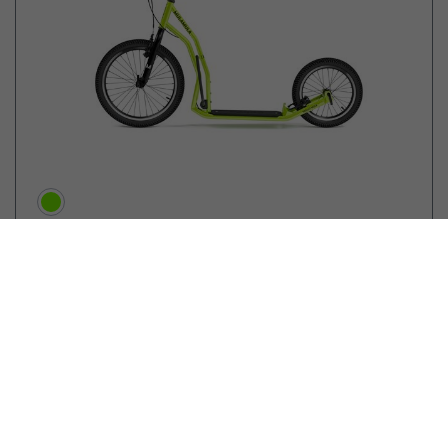
5 990,00
EUR
Yedoo Kids
Tidit Red