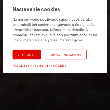
Nastavenie cookies
Na našom webe používame súbory cookies, aby
sme zaistili ich správne fungovanie a čo najlepšiu
užívateľskú skúsenosť. Kliknutím na tlačidlo „V
poriadku“ dávate svoj súhlas s použitím cookies na
účely:
meracie a analytické, marketingové
.
V PORIADKU
UPRAVIŤ NASTAVENIA
POVOLIŤ LEN NEVYHNUTNÉ COOKIES