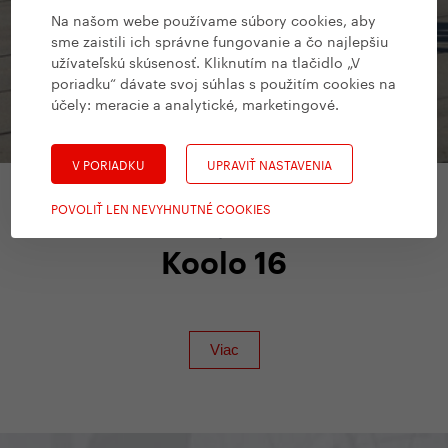
Na našom webe používame súbory cookies, aby
sme zaistili ich správne fungovanie a čo najlepšiu
užívateľskú skúsenosť. Kliknutím na tlačidlo „V
poriadku“ dávate svoj súhlas s použitím cookies na
účely:
meracie a analytické, marketingové
.
V PORIADKU
UPRAVIŤ NASTAVENIA
POVOLIŤ LEN NEVYHNUTNÉ COOKIES
Detské bicykle
/
Yedoo
Koolo 16