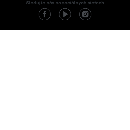
Sledujte nás na sociálnych sieťach
Ochrana osobných údajov
Obchodné podmienky
Doprava a platba
Vrátenie a reklamácia
Odstúpenie od kúpnej zmluvy
Kontakty