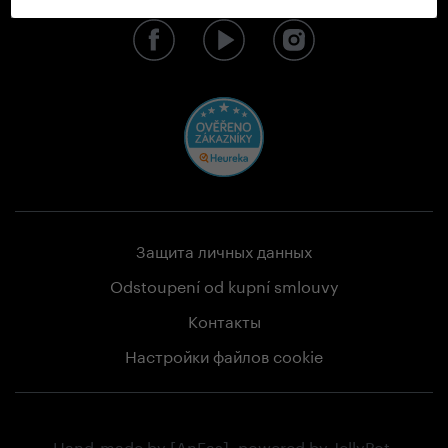
Мы в социальных сетях
Защита личных данных
Odstoupení od kupní smlouvy
Контакты
Настройки файлов cookie
Hand-made by
[AnFas]
, powered by
JellyPot
.