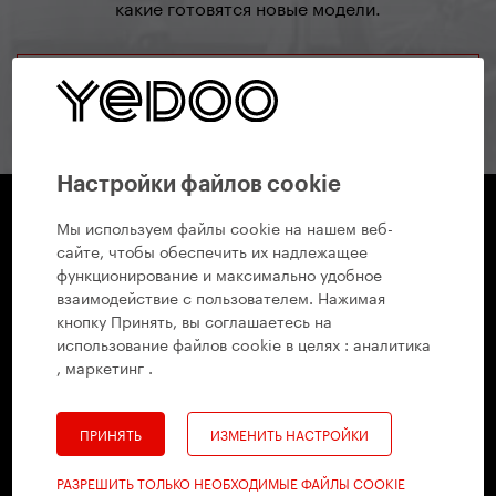
какие готовятся новые модели.
подписаться на рассылку
Настройки файлов cookie
Мы используем файлы cookie на нашем веб-
сайте, чтобы обеспечить их надлежащее
Yedoo
функционирование и максимально удобное
+420 737 279 592
info@yedoo.eu
взаимодействие с пользователем. Нажимая
кнопку Принять, вы соглашаетесь на
Салон и Продажа
использование файлов cookie в целях :
аналитика
Radlická 80, 150 00 Praha 5, Чехия
, маркетинг
.
+420 737 279 592
info@yedoo.eu
ПРИНЯТЬ
ИЗМЕНИТЬ НАСТРОЙКИ
Пон–Пят 8:30–16:00
РАЗРЕШИТЬ ТОЛЬКО НЕОБХОДИМЫЕ ФАЙЛЫ COOKIE