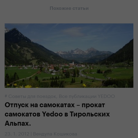
Похожие статьи
#
Советы для поездок
,
Все публикации YEDOO
Отпуск на самокатах – прокат
самокатов Yedoo в Тирольских
Альпах.
23. 1. 2012 | Вендула Кошикова