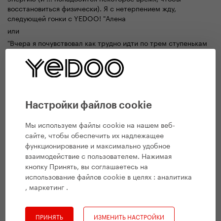
восстановиться физически). Я с нетерпением жду,
следующей гонки с YEDOO! "Алена
или
"Вчера я почувствовал как трудно идти по трем ступенькам
и еще труднее для меня оказалось поднимать моего сына
Сэма на руки. Я не мог себе представить, что мышцы могут
причинить мне такую боль после поездки на самокате. Да,
все мое тело болит. Но мы выиграли гонку, и наша победа
уменьшает боль и кажется, что это не больно вообще, на
самом деле. :-)) Марек
Настройки файлов cookie
"Победа не главная причина, почему мы принимаем участие
в " 24 часа на самокатах ". Как и другие команды, мы
Мы используем файлы cookie на нашем веб-
прежде всего хотим, насладиться гонкой как социальным и
сайте, чтобы обеспечить их надлежащее
развлекательным мероприятием, которым она, безусловно,
функционирование и максимально удобное
является", заключает Якуб Бостл.
взаимодействие с пользователем. Нажимая
кнопку Принять, вы соглашаетесь на
использование файлов cookie в целях :
аналитика
, маркетинг
.
ПРИНЯТЬ
ИЗМЕНИТЬ НАСТРОЙКИ