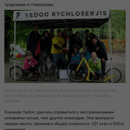
трудными и тяжелыми.
После пяти лет ежегодного участия в гонке, они ощутили
вкус победы в первый раз. Команда Yedoo с главным
призом.
Команде Yedoo удалось справиться с экстремальными
условиями лучше, чем другим командам. Они выиграли
первое место, проехав в общей сложности 221 этап и 530,4
километра.