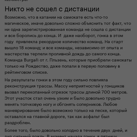
Никто не сошел с дистанции
Возможно, что в катании на самокате есть что-то
магическое, иначе довольно сложно объяснить тот факт, что
ни одна зарегистрированная команда не сошла с дистанции
и все боролись до конца. И даже наоборот, гонка в этом
году привлекла рекордное количество команд. На старт
вышло 18 команд; и все команды, независимо от опыта и
мастерства терпели проливной дождь до самого конца.
Команда Burgaři от г. Пльзень, которые приобрели самокаты
только на Рождество, даже попали в первую половину в
рейтинговом списке.
На результаты гонки в этом году сильно повлияла
реконструкция трассы. Массу неприятностей у гонщиков
вызвал перекопанный отрезок трассы длиной 700 метров.
Этот участок стал очень узким и было довольно трудно
менять толчковую ногу и обгонять соперников. Любое
маневрирование было возможно только на песке, который
оставался на главной дороге, так как асфальт был
раздроблен.
Более того, было довольно холодно в течение двух дней, и
лил сильный дождь. В момент начала гонки, в пятницу,