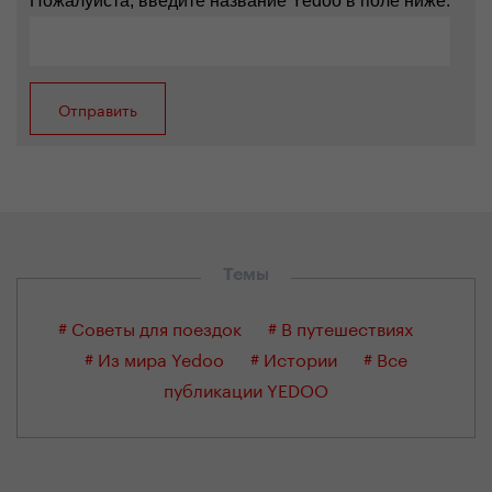
Пожалуйста, введите название Yedoo в поле ниже.
Темы
# Советы для поездок
# В путешествиях
# Из мира Yedoo
# Истории
# Все
публикации YEDOO