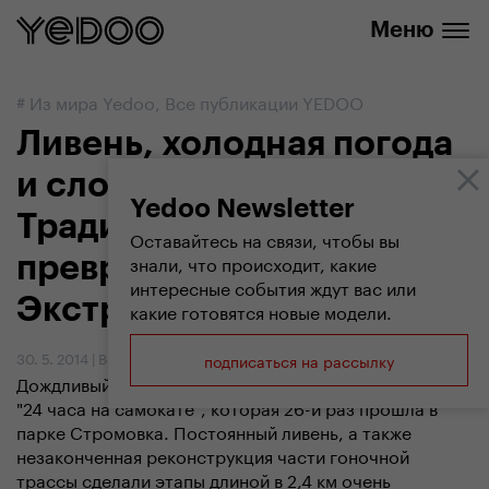
info@yedoo.eu
нашем интернет-магазине
Меню
#
Из мира Yedoo
,
Все публикации YEDOO
Ливень, холодная погода
и сложный маршрут.
Yedoo Newsletter
Традиционная эстафета
Оставайтесь на связи, чтобы вы
знали, что происходит, какие
превратилась в
интересные события ждут вас или
Экстремальные гонки
какие готовятся новые модели.
30. 5. 2014
|
Вендула Кошикова
подписаться на рассылку
Дождливый ад. Только так мы могли бы назвать гонку
"24 часа на самокате", которая 26-й раз прошла в
парке Стромовка. Постоянный ливень, а также
незаконченная реконструкция части гоночной
трассы сделали этапы длиной в 2,4 км очень