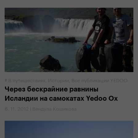
#
В путешествиях
,
Истории
,
Все публикации YEDOO
Через бескрайние равнины
Исландии на самокатах Yedoo Ох
6. 11. 2012 | Вендула Кошикова