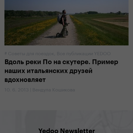
#
Советы для поездок
,
Все публикации YEDOO
Вдоль реки По на скутере. Пример
наших итальянских друзей
вдохновляет
10. 6. 2013 | Вендула Кошикова
Yedoo Newsletter