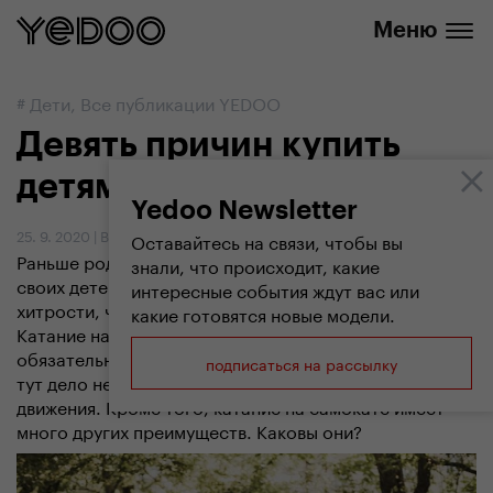
info@yedoo.eu
нашем интернет-магазине
Меню
#
Дети
,
Все публикации YEDOO
Девять причин купить
детям самокат
Yedoo Newsletter
25. 9. 2020
|
Вендула Кошикова
Оставайтесь на связи, чтобы вы
Раньше родители придумывали, как вовремя загнать
знали, что происходит, какие
своих детей домой, сегодня они выдумывают разные
интересные события ждут вас или
хитрости, чтобы выманить детей на свежий воздух.
какие готовятся новые модели.
Катание на самокате - одно из занятий, которое
обязательно стоит попробовать. Детям нравится, что
подписаться на рассылку
тут дело не в результате, а в самой радости
движения. Кроме того, катание на самокате имеет
много других преимуществ. Каковы они?