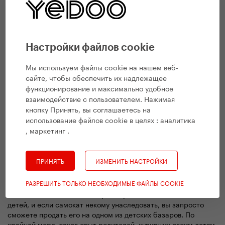
раз получат признание.
С самокатом дети будут просто счастливее, здоровее,
независимее, свободнее и ответственнее.
Настройки файлов cookie
Мы используем файлы cookie на нашем веб-
сайте, чтобы обеспечить их надлежащее
функционирование и максимально удобное
взаимодействие с пользователем. Нажимая
кнопку Принять, вы соглашаетесь на
использование файлов cookie в целях :
аналитика
, маркетинг
.
ПРИНЯТЬ
ИЗМЕНИТЬ НАСТРОЙКИ
РАЗРЕШИТЬ ТОЛЬКО НЕОБХОДИМЫЕ ФАЙЛЫ COOKIE
Качественные самокаты переживут несколько поколений
детей, и если самокат некому унаследовать, вы запросто
сможете продать его на одном из детских базаров. По
крайней мере, таков опыт родителей, купивших своим детям