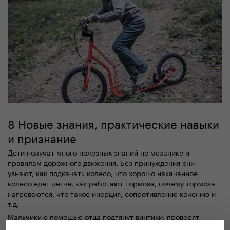
8 Новые знания, практические навыки
и признание
Дети получат много полезных знаний по механике и
правилам дорожного движения. Без принуждения они
узнают, как подкачать колесо, что хорошо накачанное
колесо едет легче, как работают тормоза, почему тормоза
нагреваются, что такое инерция, сопротивление качению и
т.д.
Мальчики с помощью отца подтянут винтики, проверят
тормоза, заклеят проколотые камеры и, таким образом, не