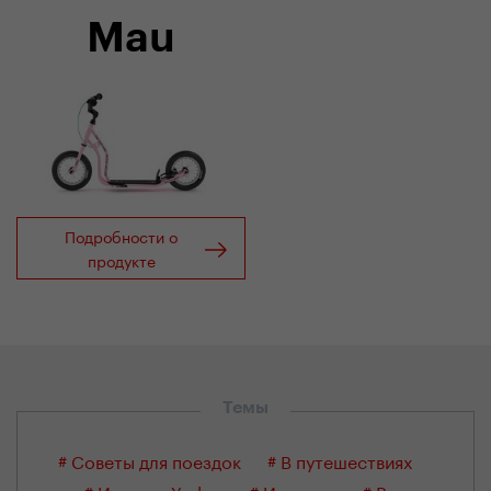
Mau
Подробности о
продукте
Темы
# Советы для поездок
# В путешествиях
# Из мира Yedoo
# Истории
# Все