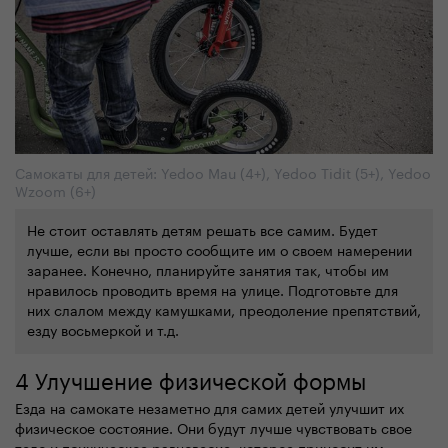
Cамокаты для детей: Yedoo Mau (4+), Yedoo Tidit (5+), Yedoo
Wzoom (6+)
Не стоит оставлять детям решать все самим. Будет
лучше, если вы просто сообщите им о своем намерении
заранее. Конечно, планируйте занятия так, чтобы им
нравилось проводить время на улице. Подготовьте для
них слалом между камушками, преодоление препятствий,
езду восьмеркой и т.д.
4 Улучшение физической формы
Езда на самокате незаметно для самих детей улучшит их
физическое состояние. Они будут лучше чувствовать свое
тело и психическое равновесие, которое приносит им