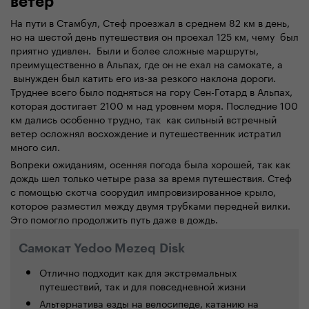
ветер
На пути в Стамбул, Стеф проезжал в среднем 82 км в день,
но на шестой день путешествия он проехал 125 км, чему был
приятно удивлен. Были и более сложные маршруты,
преимущественно в Альпах, где он не ехал на самокате, а
вынужден был катить его из-за резкого наклона дороги.
Труднее всего было подняться на гору Сен-Готард в Альпах,
которая достигает 2100 м над уровнем моря. Последние 100
км дались особенно трудно, так как сильный встречный
ветер осложнял восхождение и путешественник истратил
много сил.
Вопреки ожиданиям, осенняя погода была хорошей, так как
дождь шел только четыре раза за время путешествия. Стеф
с помощью скотча соорудил импровизированное крыло,
которое разместил между двумя трубками передней вилки.
Это помогло продолжить путь даже в дождь.
Самокат Yedoo Mezeq
Disk
Отлично подходит как для экстремальных
путешествий, так и для повседневной жизни
Альтернатива езды на велосипеде, катанию на