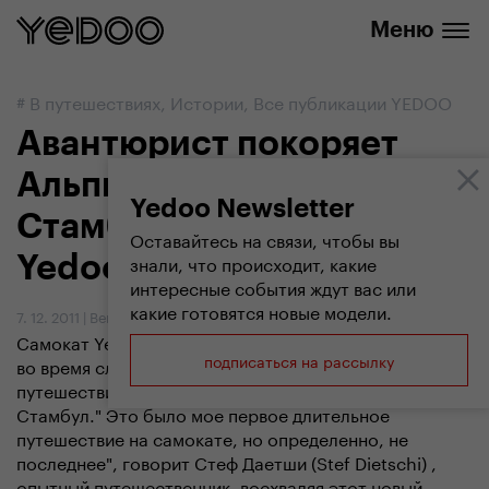
info@yedoo.eu
нашем интернет-магазине
Меню
#
В путешествиях
,
Истории
,
Все публикации YEDOO
Авантюрист покоряет
Альпы и достигает
Yedoo Newsletter
Стамбула на самокате
Оставайтесь на связи, чтобы вы
знали, что происходит, какие
Yedoo Mezeq
интересные события ждут вас или
какие готовятся новые модели.
7. 12. 2011
|
Вендула Кошикова
Самокат Yedoo Mezeq отлично зарекомендовал себя
подписаться на рассылку
во время сложного и длительного - 2550 км -
путешествия из швейцарского Ольтена в турецкий
Стамбул." Это было мое первое длительное
путешествие на самокате, но определенно, не
последнее", говорит Стеф Даетши (Stef Dietschi) ,
опытный путешественник, восхваляя этот новый