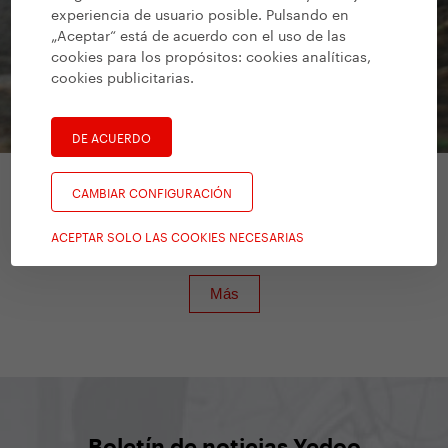
experiencia de usuario posible. Pulsando en
„Aceptar“ está de acuerdo con el uso de las
cookies para los propósitos:
cookies analíticas,
cookies publicitarias
.
DE ACUERDO
CAMBIAR CONFIGURACIÓN
Bicicletas sin pedales
/
Yedoo Oops
ACEPTAR SOLO LAS COOKIES NECESARIAS
TooToo XL
Boletín de noticias Yedoo