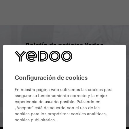
Boletín de noticias Yedoo
Suscríbete para estar al día de todas nuestras
novedades, recomendaciones de eventos
interesantes, nuevas entradas en el blog y las últimas
Configuración de cookies
actualizaciones de nuestros productos.
En nuestra página web utilizamos las cookies para
asegurar su funcionamiento correcto y la mejor
experiencia de usuario posible. Pulsando en
Suscribirme
„Aceptar“ está de acuerdo con el uso de las
cookies para los propósitos:
cookies analíticas,
cookies publicitarias
.