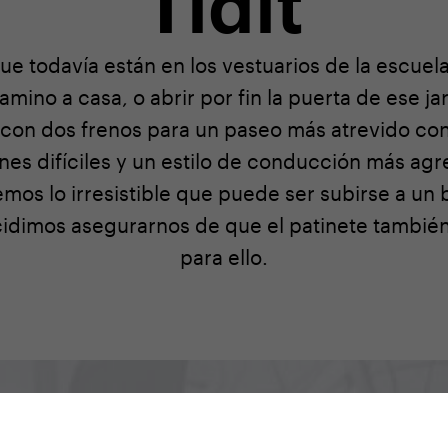
Tidit
que todavía están en los vestuarios de la escuel
camino a casa, o abrir por fin la puerta de ese j
con dos frenos para un paseo más atrevido con 
nes difíciles y un estilo de conducción más agr
s lo irresistible que puede ser subirse a un b
cidimos asegurarnos de que el patinete tambié
para ello.