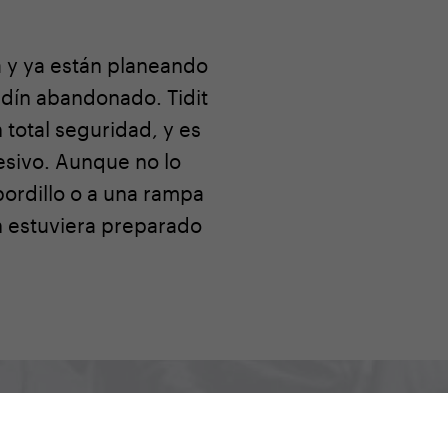
a y ya están planeando
ardín abandonado. Tidit
total seguridad, y es
esivo. Aunque no lo
ordillo o a una rampa
n estuviera preparado