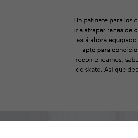
Un patinete para los 
ir a atrapar ranas de 
está ahora equipado 
apto para condicio
recomendamos, sabemo
de skate. Así que de