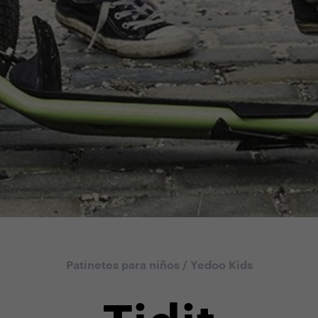
Patinetes para niños
/
Yedoo Kids