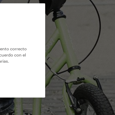
iento correcto
acuerdo con el
arias
.