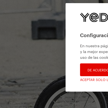
Configuraci
En nuestra pág
y la mejor expe
uso de las cook
DE ACUERD
ACEPTAR SOLO 