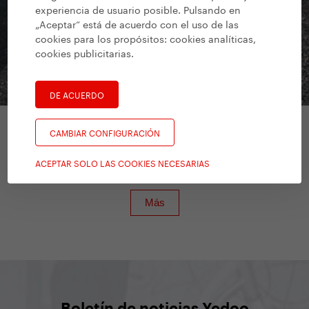
experiencia de usuario posible. Pulsando en
„Aceptar“ está de acuerdo con el uso de las
cookies para los propósitos:
cookies analíticas,
cookies publicitarias
.
DE ACUERDO
CAMBIAR CONFIGURACIÓN
Bicicletas sin pedales
/
Yedoo Oops
ACEPTAR SOLO LAS COOKIES NECESARIAS
TooToo
Boletín de noticias Yedoo