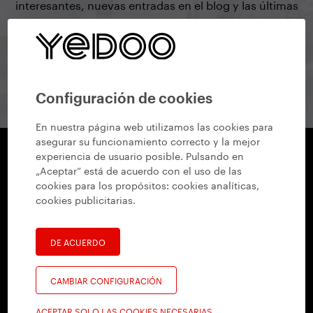
interesantes, nuevas entradas en el blog y las últimas
actualizaciones de nuestros productos.
Suscribirme
Configuración de cookies
En nuestra página web utilizamos las cookies para
asegurar su funcionamiento correcto y la mejor
experiencia de usuario posible. Pulsando en
„Aceptar“ está de acuerdo con el uso de las
Yedoo
cookies para los propósitos:
cookies analíticas,
+420 737 279 228
info@yedoo.eu
cookies publicitarias
.
Síguenos en redes sociales
DE ACUERDO
CAMBIAR CONFIGURACIÓN
ACEPTAR SOLO LAS COOKIES NECESARIAS