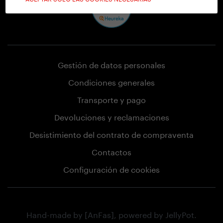
Gestión de datos personales
Condiciones generales
Transporte y pago
Devoluciones y reclamaciones
Desistimiento del contrato de compraventa
Contactos
Configuración de cookies
Hand-made by
[AnFas]
, powered by
JellyPot
.