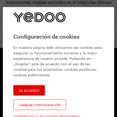
interesantes, nuevas entradas en el blog y las últimas
actualizaciones de nuestros productos.
Suscribirme
Configuración de cookies
En nuestra página web utilizamos las cookies para
asegurar su funcionamiento correcto y la mejor
experiencia de usuario posible. Pulsando en
„Aceptar“ está de acuerdo con el uso de las
Yedoo
cookies para los propósitos:
cookies analíticas,
+420 737 279 228
info@yedoo.eu
cookies publicitarias
.
Síguenos en redes sociales
DE ACUERDO
CAMBIAR CONFIGURACIÓN
ACEPTAR SOLO LAS COOKIES NECESARIAS