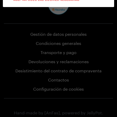
Gestión de datos personales
Condiciones generales
Transporte y pago
Devoluciones y reclamaciones
Desistimiento del contrato de compraventa
Contactos
Configuración de cookies
Hand-made by
[AnFas]
, powered by
JellyPot
.